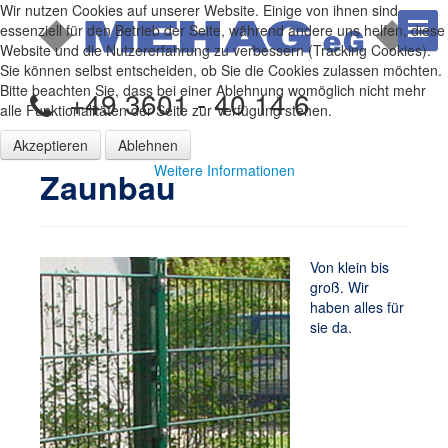
Wir nutzen Cookies auf unserer Website. Einige von ihnen sind
essenziell für den Betrieb der Seite, während andere uns helfen, diese
Website und die Nutzererfahrung zu verbessern (Tracking Cookies).
Sie können selbst entscheiden, ob Sie die Cookies zulassen möchten.
Bitte beachten Sie, dass bei einer Ablehnung womöglich nicht mehr
+49 3601 - 40 14 6
alle Funktionalitäten der Seite zur Verfügung stehen.
Akzeptieren
Ablehnen
Weitere Informationen
Zaunbau
Von klein bis
groß. Wir
haben alles für
sie da.