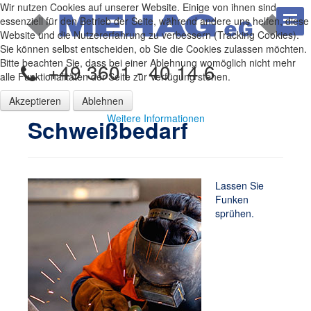
Wir nutzen Cookies auf unserer Website. Einige von ihnen sind
essenziell für den Betrieb der Seite, während andere uns helfen, diese
Website und die Nutzererfahrung zu verbessern (Tracking Cookies).
Sie können selbst entscheiden, ob Sie die Cookies zulassen möchten.
Bitte beachten Sie, dass bei einer Ablehnung womöglich nicht mehr
+49 3601 - 40 14 6
alle Funktionalitäten der Seite zur Verfügung stehen.
Akzeptieren
Ablehnen
Weitere Informationen
Schweißbedarf
Lassen Sie
Funken
sprühen.